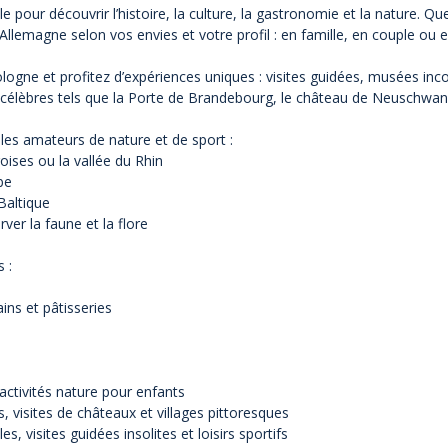
ale pour découvrir l’histoire, la culture, la gastronomie et la nature
n Allemagne selon vos envies et votre profil : en famille, en couple ou 
ogne et profitez d’expériences uniques : visites guidées, musées inco
élèbres tels que la Porte de Brandebourg, le château de Neuschwanstei
es amateurs de nature et de sport :
ises ou la vallée du Rhin
be
Baltique
ver la faune et la flore
 :
ins et pâtisseries
 activités nature pour enfants
 visites de châteaux et villages pittoresques
s, visites guidées insolites et loisirs sportifs