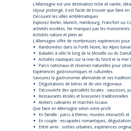
L’Allemagne est une destination riche et variée, idé
séjour prolongé, il est facile de trouver que faire e
Découvrir les villes emblématiques
Explorez Berlin, Munich, Hambourg, Francfort ou Col
activités insolites. Ne manquez pas les monuments c
Activités nature et plein air
L’Allemagne offre de nombreuses expériences pour l
Randonnées dans la Forêt-Noire, les Alpes bavaro
Balades à vélo le long de la Moselle ou du Danu
Activités nautiques sur la mer du Nord et la mer 
Parcs nationaux et réserves naturelles pour obser
Expériences gastronomiques et culturelles
Savourez la gastronomie allemande et ses traditions
Dégustations de bières et de vins régionaux
Découverte des spécialités locales : saucisses, pa
Restaurants étoilés et brasseries traditionnelles
Ateliers culinaires et marchés locaux
Que faire en Allemagne selon votre profil
En famille : parcs à thème, musées interactifs et
En couple : escapades romantiques, dégustations,
Entre amis : sorties urbaines, expériences originale