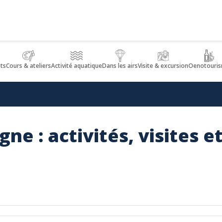
nts
Cours & ateliers
Activité aquatique
Dans les airs
Visite & excursion
Oenotouri
ne : activités, visites 