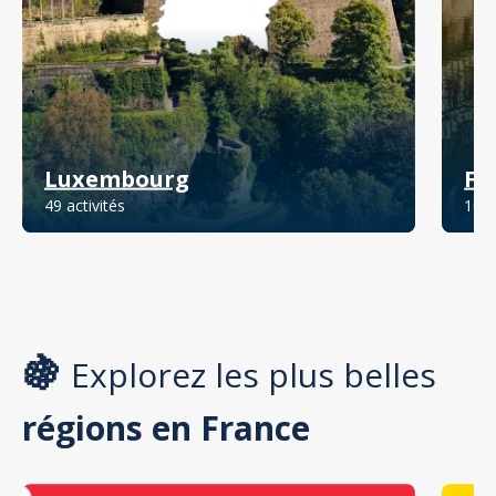
Luxembourg
Fr
49 activités
1060
🍇
Explorez les plus belles
régions en France