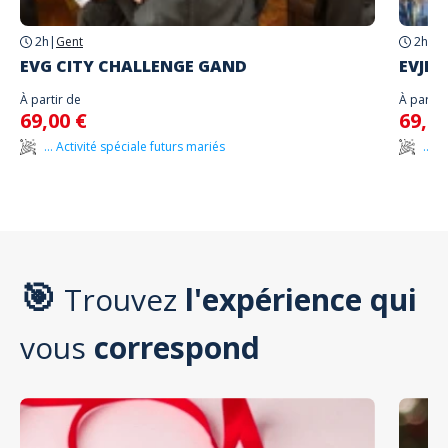
2h
|
Gent
2h
|
Li
EVG CITY CHALLENGE GAND
EVJF 
À partir de
À partir
69,00 €
69,00
... Activité spéciale futurs mariés
... 
🎯
Trouvez
l'expérience qui
vous
correspond