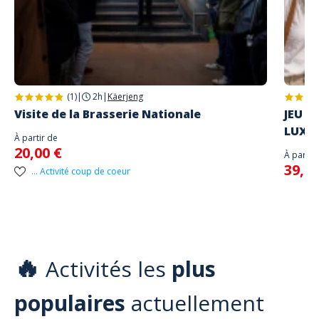
(1)
|
2h
|
Käerjeng
Visite de la Brasserie Nationale
JEU D
LUXE
À partir de
20,00 €
À partir
39,00
... Activité coup de coeur
🔥
Activités les
plus
populaires
actuellement