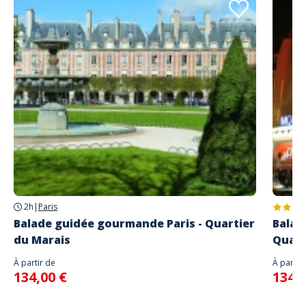
2h
|
Paris
Balade guidée gourmande Paris - Quartier
Balad
du Marais
Quart
À partir de
À partir
134,00 €
134,0