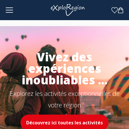
Panneau de gestion des cookies
Vivez des
expériences
inoubliables ...
Explorez les activités exceptionnelles de
votre région
Découvrez ici toutes les activités