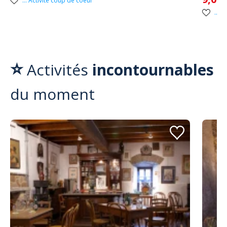
... Activité coup de coeur
... 
⭐
Activités
incontournables
du moment