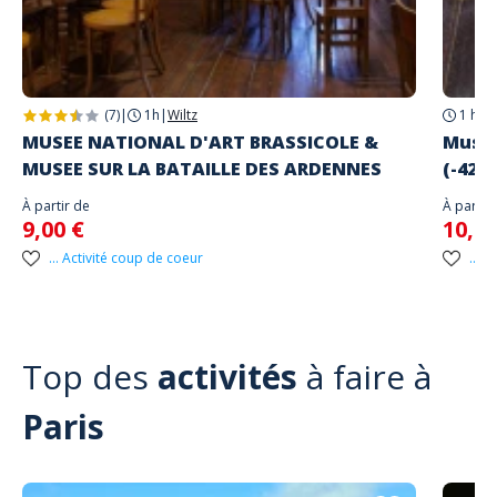
(7)
|
1h
|
Wiltz
1 h 3
MUSEE NATIONAL D'ART BRASSICOLE &
Musée
MUSEE SUR LA BATAILLE DES ARDENNES
(-42m
À partir de
À partir
9,00 €
10,00
... Activité coup de coeur
... 
Top des
activités
à faire à
Paris