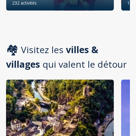
232 activités
132 
🏘️
Visitez les
villes &
villages
qui valent le détour