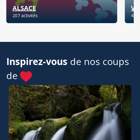
ALSACE
VO
207 activités
49 a
Inspirez-vous
de nos coups
de