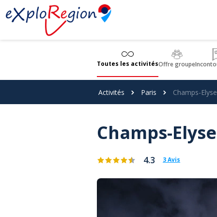
Panneau de gestion des cookies
Toutes les activités
Offre groupe
Inconto
Activités
Paris
Champs-Elysee
Champs-Elysee
4.3
3 Avis