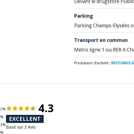
Devant le drugstore Public
Parking
Parking Champs-Elysées o
Transport en commun
Métro ligne 1 ou RER A Cha
Prestataire d’activité :
RESTOBUS S
4.3
67%
0%
EXCELLENT
33%
Basé sur 3 Avis
0%