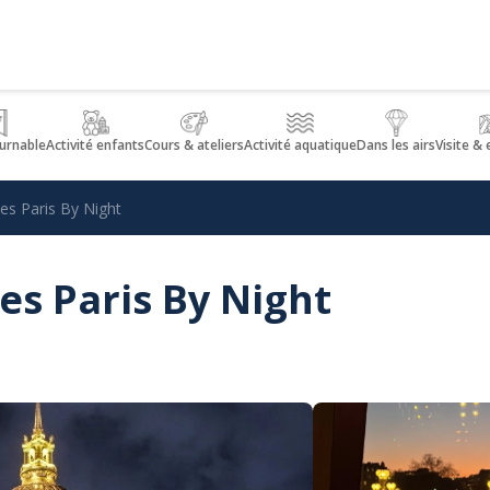
urnable
Activité enfants
Cours & ateliers
Activité aquatique
Dans les airs
Visite &
s Paris By Night
s Paris By Night