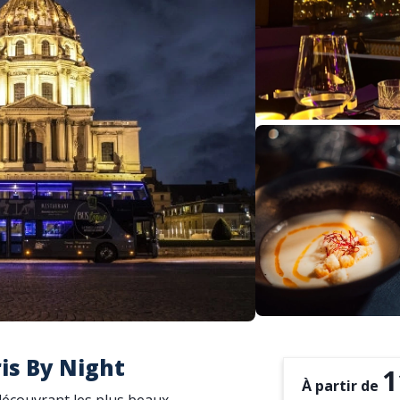
is By Night
1
À partir de