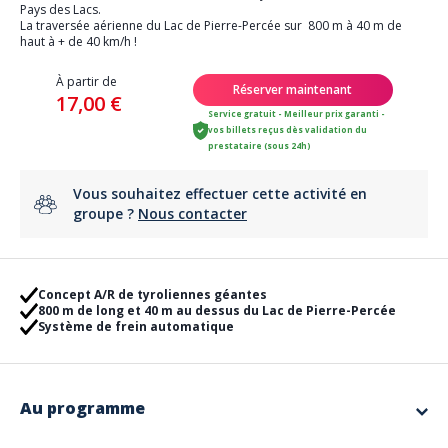
Pays des Lacs.
La traversée aérienne du Lac de Pierre-Percée sur 800 m à 40 m de
haut à + de 40 km/h !
À partir de
Réserver maintenant
17,00 €
Service gratuit - Meilleur prix garanti -
vos billets reçus dès validation du
prestataire (sous 24h)
Vous souhaitez effectuer cette activité en
groupe ?
Nous contacter
Concept A/R de tyroliennes géantes
800 m de long et 40 m au dessus du Lac de Pierre-Percée
Système de frein automatique
Au programme
La traversée aérienne du Lac de Pierre-Percée en tyrolcable.