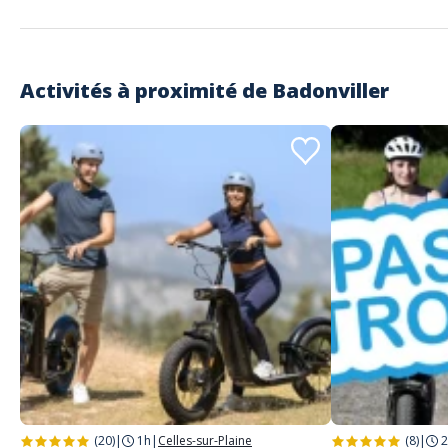
Lire les avis clients
Activités à proximité de
Badonviller
(20)
|
1h
|
Celles-sur-Plaine
(8)
|
2