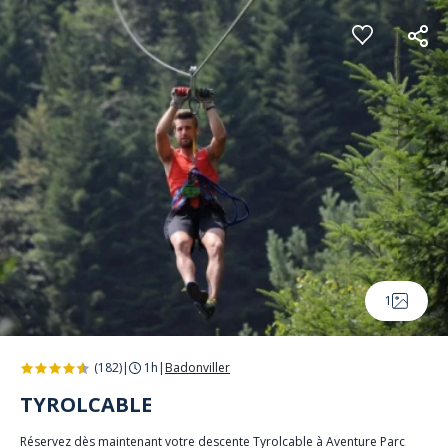
Panneau de gestion des cookies
1
(182)
|
1h
|
Badonviller
TYROLCABLE
Réservez dès maintenant votre descente Tyrolcable à Aventure Parc