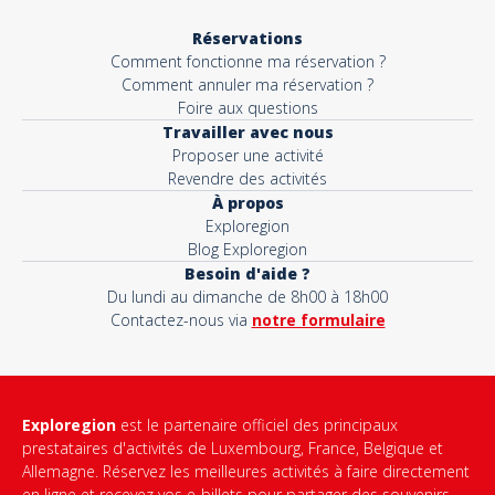
Réservations
Comment fonctionne ma réservation ?
Comment annuler ma réservation ?
Foire aux questions
Travailler avec nous
Proposer une activité
Revendre des activités
À propos
Exploregion
Blog Exploregion
Besoin d'aide ?
Du lundi au dimanche de 8h00 à 18h00
Contactez-nous via
notre formulaire
Exploregion
est le partenaire officiel des principaux
prestataires d'activités de Luxembourg, France, Belgique et
Allemagne. Réservez les meilleures activités à faire directement
en ligne et recevez vos e-billets pour partager des souvenirs