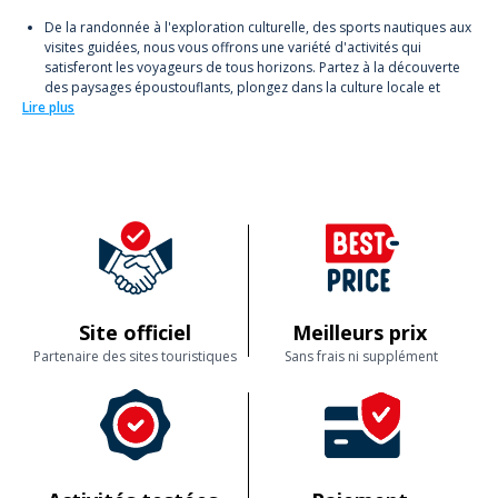
De la randonnée à l'exploration culturelle, des sports nautiques aux
visites guidées, nous vous offrons une variété d'activités qui
satisferont les voyageurs de tous horizons. Partez à la découverte
des paysages époustouflants, plongez dans la culture locale et
Lire plus
laissez-vous surprendre par des expériences inédites.
Nos activités sont pensées pour tous : familles, groupes d'amis, ou
voyageurs solitaires. Profitez d'un séjour sur mesure où chaque
expérience est une nouvelle aventure, toujours encadrée par des
experts passionnés. Explorez, apprenez, et créez des souvenirs
durables.
Site officiel
Meilleurs prix
Partenaire des sites touristiques
Sans frais ni supplément