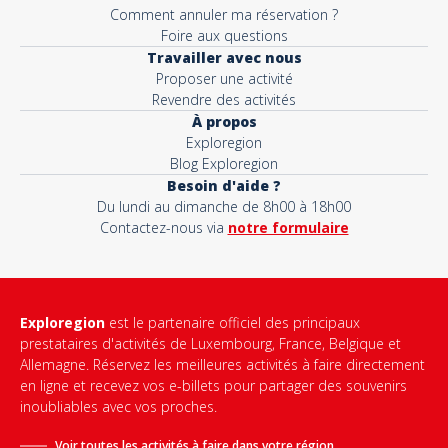
Comment annuler ma réservation ?
Foire aux questions
Travailler avec nous
Proposer une activité
Revendre des activités
À propos
Exploregion
Blog Exploregion
Besoin d'aide ?
Du lundi au dimanche de 8h00 à 18h00
Contactez-nous via
notre formulaire
Exploregion
est le partenaire officiel des principaux
prestataires d'activités de Luxembourg, France, Belgique et
Allemagne. Réservez les meilleures activités à faire directement
en ligne et recevez vos e-billets pour partager des souvenirs
inoubliables avec vos proches.
Voir toutes les activités à faire dans votre région