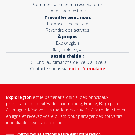
Comment annuler ma réservation ?
Foire aux questions
Travailler avec nous
Proposer une activité
Revendre des activités
À propos
Exploregion
Blog Exploregion
Besoin d'aide ?
Du lundi au dimanche de 8h00 à 18h00
Contactez-nous via
notre formulaire
Exploregion
est le partenaire officiel des principaux
prestataires d'activités de Luxembourg, France, Belgique et
Allemagne. Réservez les meilleures activités à faire directement
en ligne et recevez vos e-billets pour partager des souvenirs
inoubliables avec vos proches.
Voir toutes les activités à faire dans votre région