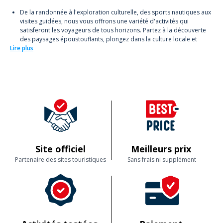
De la randonnée à l'exploration culturelle, des sports nautiques aux
visites guidées, nous vous offrons une variété d'activités qui
satisferont les voyageurs de tous horizons. Partez à la découverte
des paysages époustouflants, plongez dans la culture locale et
Lire plus
laissez-vous surprendre par des expériences inédites.
Nos activités sont pensées pour tous : familles, groupes d'amis, ou
voyageurs solitaires. Profitez d'un séjour sur mesure où chaque
expérience est une nouvelle aventure, toujours encadrée par des
experts passionnés. Explorez, apprenez, et créez des souvenirs
durables.
Site officiel
Meilleurs prix
Partenaire des sites touristiques
Sans frais ni supplément