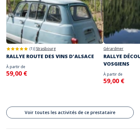
N'entrez les identifiants communiqués que lorsque vous serez sur place
Adresse
et prêts à commencer le jeu car la partie commencera
Stand alone activity
Langues parlées
Pl. de Garriga i Bachs, Barcelone, Espagne
Anglais, Français
Barcelona
(1)
|
Strasbourg
Gérardmer
RALLYE ROUTE DES VINS D'ALSACE
RALLYE DÉCOU
VOSGIENS
À partir de
59,00 €
À partir de
59,00 €
Voir toutes les activités de ce prestataire