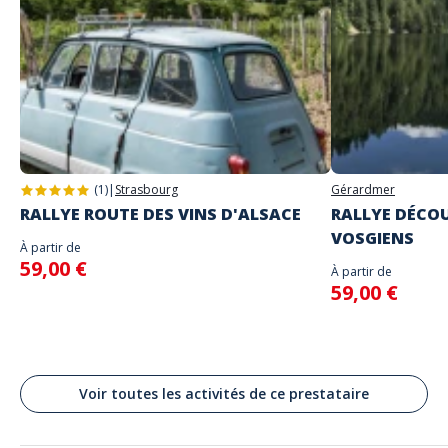
choix
Le lieu de départ sera précisé avec envoi des instructions de jeu
N'entrez les identifiants communiqués que lorsque vous serez sur place
Adresse
et prêts à commencer le jeu car la partie commencera
Stand alone activity
Langues parlées
Place Saint Lambert, Liège, Belgique
Anglais, Français
(1)
|
Strasbourg
Gérardmer
RALLYE ROUTE DES VINS D'ALSACE
RALLYE DÉCOU
VOSGIENS
À partir de
59,00 €
À partir de
59,00 €
Voir toutes les activités de ce prestataire