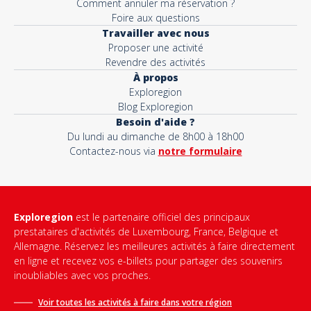
Comment annuler ma réservation ?
Foire aux questions
Travailler avec nous
Proposer une activité
Revendre des activités
À propos
Exploregion
Blog Exploregion
Besoin d'aide ?
Du lundi au dimanche de 8h00 à 18h00
Contactez-nous via
notre formulaire
Exploregion
est le partenaire officiel des principaux
prestataires d'activités de Luxembourg, France, Belgique et
Allemagne. Réservez les meilleures activités à faire directement
en ligne et recevez vos e-billets pour partager des souvenirs
inoubliables avec vos proches.
Voir toutes les activités à faire dans votre région