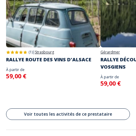
choix
Le lieu de départ sera précisé avec envoi des instructions de jeu
Adresse
N'entrez les identifiants communiqués que lorsque vous serez sur place
Stand alone activity
et prêts à commencer le jeu car la partie commencera
Place du Capitole, Toulouse, France
Langues parlées
Anglais, Français
(1)
|
Strasbourg
Gérardmer
RALLYE ROUTE DES VINS D'ALSACE
RALLYE DÉCOU
VOSGIENS
À partir de
59,00 €
À partir de
59,00 €
Voir toutes les activités de ce prestataire