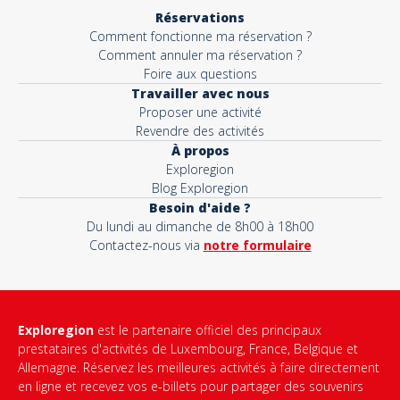
Réservations
Comment fonctionne ma réservation ?
Comment annuler ma réservation ?
Foire aux questions
Travailler avec nous
Proposer une activité
Revendre des activités
À propos
Exploregion
Blog Exploregion
Besoin d'aide ?
Du lundi au dimanche de 8h00 à 18h00
Contactez-nous via
notre formulaire
Exploregion
est le partenaire officiel des principaux
prestataires d'activités de Luxembourg, France, Belgique et
Allemagne. Réservez les meilleures activités à faire directement
en ligne et recevez vos e-billets pour partager des souvenirs