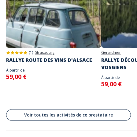
choix
Le lieu de départ sera précisé avec envoi des instructions de jeu
Adresse
N'entrez les identifiants communiqués que lorsque vous serez sur place
Stand alone activity
et prêts à commencer le jeu car la partie commencera
Place de Neuve, Genève, Suisse
Langues parlées
Anglais, Français
(1)
|
Strasbourg
Gérardmer
RALLYE ROUTE DES VINS D'ALSACE
RALLYE DÉCOU
VOSGIENS
À partir de
59,00 €
À partir de
59,00 €
Voir toutes les activités de ce prestataire