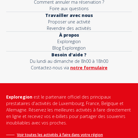
Comment annuler ma réservation ?
Foire aux questions
Travailler avec nous
Proposer une activité
Revendre des activités
À propos
Exploregion
Blog Exploregion
Besoin d'aide ?
Du lundi au dimanche de 8h00 à 18h00
Contactez-nous via
notre formulaire
Exploregion
est le partenaire officiel des principaux
prestataires d'activités de Luxembourg, France, Belgique et
Allemagne. Réservez les meilleures activités à faire directement
en ligne et recevez vos e-billets pour partager des souvenirs
inoubliables avec vos proches.
Voir toutes les activités à faire dans votre région