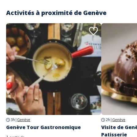
Activités à proximité de
Genève
3h
|
Genève
2h
|
Genève
Genève Tour Gastronomique
Visite de Gen
Patisserie