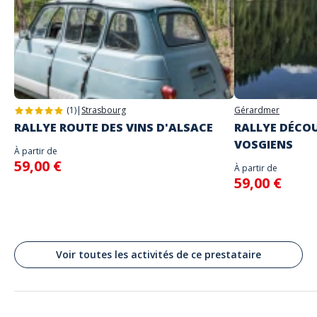
Le lieu de départ sera précisé avec envoi des instructions de jeu
Adresse
N'entrez les identifiants communiqués que lorsque vous serez sur place
Activité autonome
et prêts à commencer le jeu car la partie commencera
Place du Triangle de l'Amitié, Chamonix-Mont-Blanc, France
Langues parlées
Anglais, Français
(1)
|
Strasbourg
Gérardmer
RALLYE ROUTE DES VINS D'ALSACE
RALLYE DÉCOU
VOSGIENS
À partir de
59,00 €
À partir de
59,00 €
Voir toutes les activités de ce prestataire