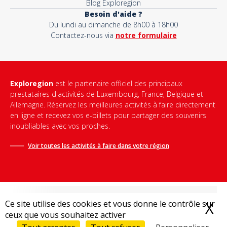
Blog Exploregion
Besoin d'aide ?
Du lundi au dimanche de 8h00 à 18h00
Contactez-nous via
notre formulaire
Exploregion
est le partenaire officiel des principaux
prestataires d'activités de Luxembourg, France, Belgique et
Allemagne. Réservez les meilleures activités à faire directement
en ligne et recevez vos e-billets pour partager des souvenirs
inoubliables avec vos proches.
Voir toutes les activités à faire dans votre région
Ce site utilise des cookies et vous donne le contrôle sur
X
M
ceux que vous souhaitez activer
Conditions générales de vente
-
Politique de confidentialité
-
Mentions légales
-
Destination Bonjour
-
Sitemap