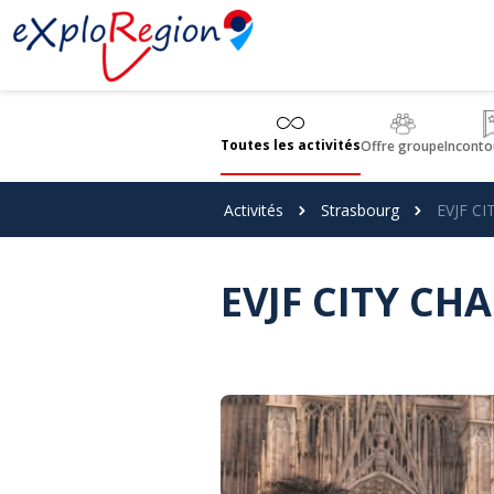
Panneau de gestion des cookies
Toutes les activités
Offre groupe
Inconto
Activités
Strasbourg
EVJF C
EVJF CITY C