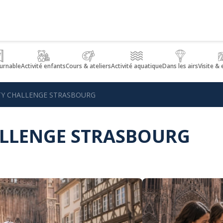
urnable
Activité enfants
Cours & ateliers
Activité aquatique
Dans les airs
Visite &
ITY CHALLENGE STRASBOURG
HALLENGE STRASBOURG