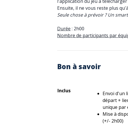
l'application du jeu à télécharge
Ensuite, il ne vous reste plus qu
Seule chose à prévoir ? Un smart
Durée
: 2h00
Nombre de participants par équi
Bon à savoir
Inclus
Envoi d'un l
départ + lie
unique par 
Mise à dispo
(+/- 2h00)