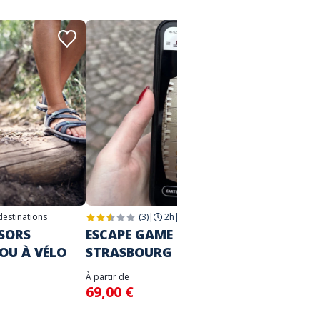
 destinations
(3)
|
2h
|
Strasbourg
2h
|
Str
SORS
ESCAPE GAME DANS LA VILLE
JEU D
 OU À VÉLO
STRASBOURG
STRA
À partir de
À partir d
69,00 €
39,00