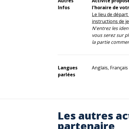
Autres
Activité propos
Infos
l'horaire de vot
Le lieu de départ
instructions de j
N'entrez les ide
vous serez sur p
la partie comme
Langues
Anglais, Français
parlées
Les autres ac
partenaire