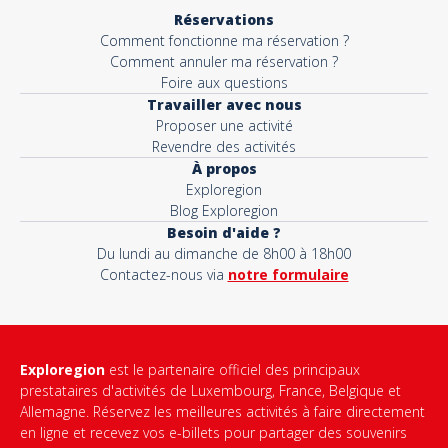
Réservations
Comment fonctionne ma réservation ?
Comment annuler ma réservation ?
Foire aux questions
Travailler avec nous
Proposer une activité
Revendre des activités
À propos
Exploregion
Blog Exploregion
Besoin d'aide ?
Du lundi au dimanche de 8h00 à 18h00
Contactez-nous via
notre formulaire
Exploregion
est le partenaire officiel des principaux
prestataires d'activités de Luxembourg, France, Belgique et
Allemagne. Réservez les meilleures activités à faire directement
en ligne et recevez vos e-billets pour partager des souvenirs