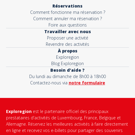
Réservations
Comment fonctionne ma réservation ?
Comment annuler ma réservation ?
Foire aux questions
Travailler avec nous
Proposer une activité
Revendre des activités
À propos
Exploregion
Blog Exploregion
Besoin d'aide ?
Du lundi au dimanche de 8h00 à 18h00
Contactez-nous via
notre formulaire
Exploregion
est le partenaire officiel des principaux
prestataires d'activités de Luxembourg, France, Belgique et
Allemagne. Réservez les meilleures activités à faire directement
en ligne et recevez vos e-billets pour partager des souvenirs