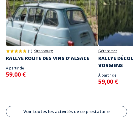
choix
Le lieu de départ sera précisé avec envoi des instructions de jeu
Adresse
N'entrez les identifiants communiqués que lorsque vous serez sur place
Stand alone activity
et prêts à commencer le jeu car la partie commencera
Place de l’hôtel de Ville, Saint-Étienne, France
Langues parlées
Anglais, Français
(1)
|
Strasbourg
Gérardmer
RALLYE ROUTE DES VINS D'ALSACE
RALLYE DÉCOU
VOSGIENS
À partir de
59,00 €
À partir de
59,00 €
Voir toutes les activités de ce prestataire