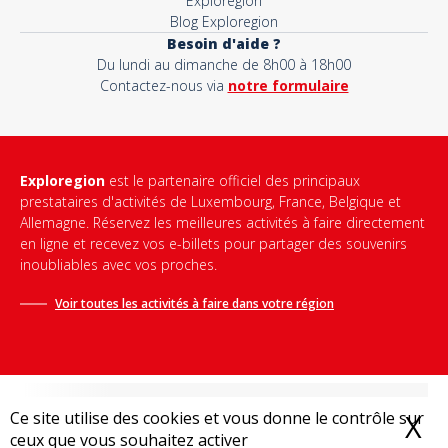
Exploregion
Blog Exploregion
Besoin d'aide ?
Du lundi au dimanche de 8h00 à 18h00
Contactez-nous via
notre formulaire
Exploregion
est le partenaire officiel des principaux
prestataires d'activités de Luxembourg, France, Belgique et
Allemagne. Réservez les meilleures activités à faire directement
en ligne et recevez vos e-billets pour partager des souvenirs
inoubliables avec vos proches.
Voir toutes les activités à faire dans votre région
Ce site utilise des cookies et vous donne le contrôle sur
X
M
ceux que vous souhaitez activer
Conditions générales de vente
-
Politique de confidentialité
-