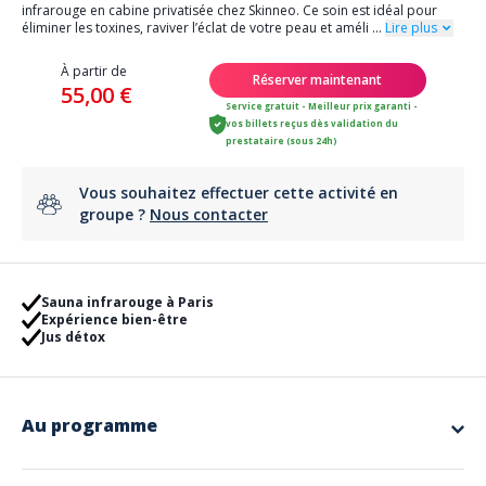
infrarouge en cabine privatisée chez Skinneo. Ce soin est idéal pour
éliminer les toxines, raviver l’éclat de votre peau et améli
...
Lire plus
À partir de
Réserver maintenant
55,00 €
Service gratuit - Meilleur prix garanti -
vos billets reçus dès validation du
prestataire (sous 24h)
Vous souhaitez effectuer cette activité en
groupe ?
Nous contacter
Sauna infrarouge à Paris
Expérience bien-être
Jus détox
Au programme
Votre séance comprend :
La privatisation d’un espace avec cabine de sauna infrarouge,