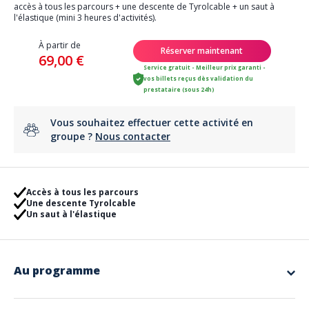
accès à tous les parcours + une descente de Tyrolcable + un saut à
l'élastique (mini 3 heures d'activités).
À partir de
Réserver maintenant
69,00 €
Service gratuit - Meilleur prix garanti -
vos billets reçus dès validation du
prestataire (sous 24h)
Vous souhaitez effectuer cette activité en
groupe ?
Nous contacter
Accès à tous les parcours
Une descente Tyrolcable
Un saut à l'élastique
Au programme
+ de 90 jeux à découvrir durant 3 heures d'activités totalement
encadrées par notre personnel qualifié.