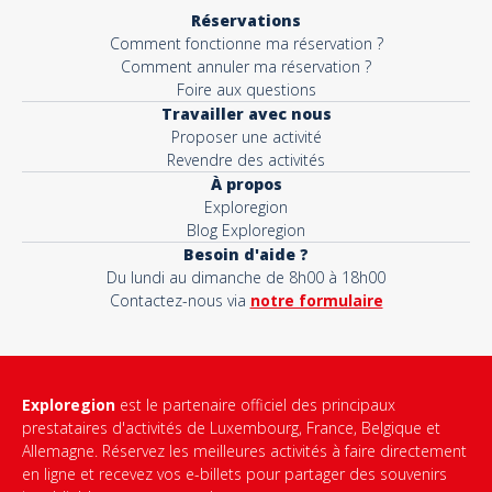
Réservations
Comment fonctionne ma réservation ?
Comment annuler ma réservation ?
Foire aux questions
Travailler avec nous
Proposer une activité
Revendre des activités
À propos
Exploregion
Blog Exploregion
Besoin d'aide ?
Du lundi au dimanche de 8h00 à 18h00
Contactez-nous via
notre formulaire
Exploregion
est le partenaire officiel des principaux
prestataires d'activités de Luxembourg, France, Belgique et
Allemagne. Réservez les meilleures activités à faire directement
en ligne et recevez vos e-billets pour partager des souvenirs