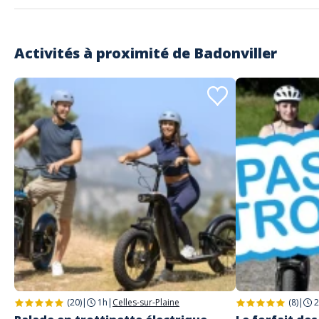
Lire les avis clients
Activités à proximité de
Badonviller
(20)
|
1h
|
Celles-sur-Plaine
(8)
|
2