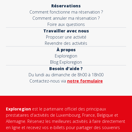
Réservations
Comment fonctionne ma réservation ?
Comment annuler ma réservation ?
Foire aux questions
Travailler avec nous
Proposer une activité
Revendre des activités
À propos
Exploregion
Blog Exploregion
Besoin d'aide ?
Du lundi au dimanche de 8h00 à 18h00
Contactez-nous via
notre formulaire
Exploregion
est le partenaire officiel des principaux
prestataires d'activités de Luxembourg, France, Belgique et
Allemagne. Réservez les meilleures activités à faire directement
en ligne et recevez vos e-billets pour partager des souvenirs