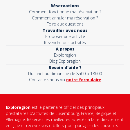
Réservations
Comment fonctionne ma réservation ?
Comment annuler ma réservation ?
Foire aux questions
Travailler avec nous
Proposer une activité
Revendre des activités
À propos
Exploregion
Blog Exploregion
Besoin d'aide ?
Du lundi au dimanche de 8h00 à 18h00
Contactez-nous via
notre formulaire
Exploregion
est le partenaire officiel des principaux
prestataires d'activités de Luxembourg, France, Belgique et
Allemagne. Réservez les meilleures activités à faire directement
en ligne et recevez vos e-billets pour partager des souvenirs