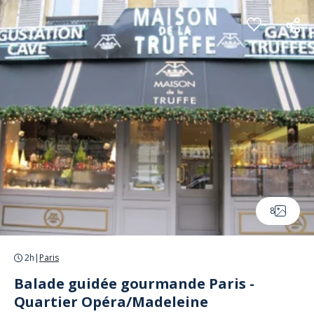
Panneau de gestion des cookies
8
2h
|
Paris
Balade guidée gourmande Paris -
Quartier Opéra/Madeleine