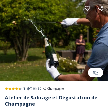
Panneau de gestion des cookies
1
(11)
|
0 h 30
|
Aÿ-Champagne
Atelier de Sabrage et Dégustation de
Champagne