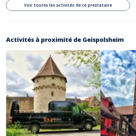
Super pour les enfants notamment ateliers créatif + restaurant très
Voir toutes les activités de ce prestataire
sympa
Lire les avis clients
Activités à proximité de
Geispolsheim