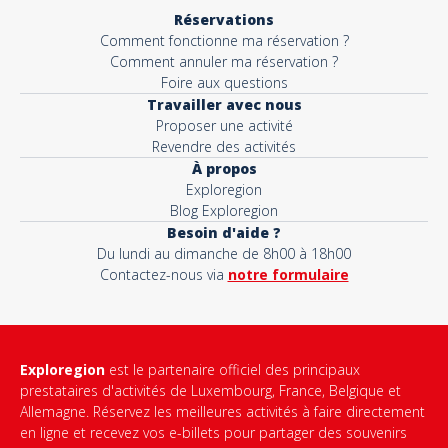
Réservations
Comment fonctionne ma réservation ?
Comment annuler ma réservation ?
Foire aux questions
Travailler avec nous
Proposer une activité
Revendre des activités
À propos
Exploregion
Blog Exploregion
Besoin d'aide ?
Du lundi au dimanche de 8h00 à 18h00
Contactez-nous via
notre formulaire
Exploregion
est le partenaire officiel des principaux
prestataires d'activités de Luxembourg, France, Belgique et
Allemagne. Réservez les meilleures activités à faire directement
en ligne et recevez vos e-billets pour partager des souvenirs