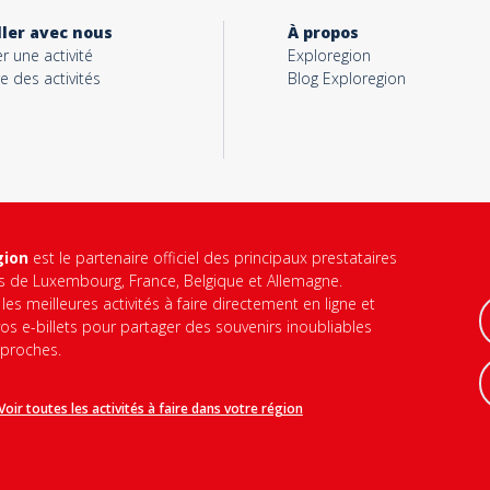
ller avec nous
À propos
 une activité
Exploregion
e des activités
Blog Exploregion
gion
est le partenaire officiel des principaux prestataires
és de Luxembourg, France, Belgique et Allemagne.
les meilleures activités à faire directement en ligne et
os e-billets pour partager des souvenirs inoubliables
 proches.
Voir toutes les activités à faire dans votre région