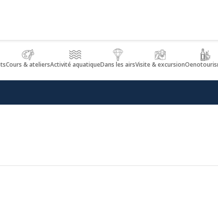
nts
Cours & ateliers
Activité aquatique
Dans les airs
Visite & excursion
Oenotouri