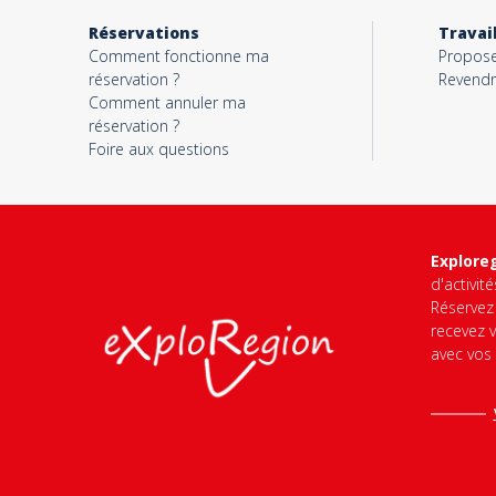
Réservations
Travai
Comment fonctionne ma
Proposer
réservation ?
Revendr
Comment annuler ma
réservation ?
Foire aux questions
Explore
d'activit
Réservez 
recevez v
avec vos