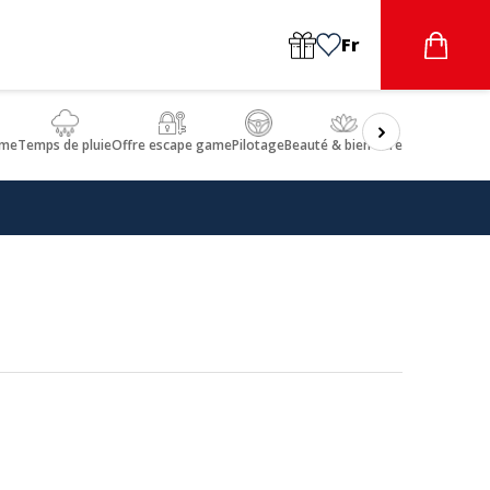
Fr
sme
Temps de pluie
Offre escape game
Pilotage
Beauté & bien-être
Gastronomie