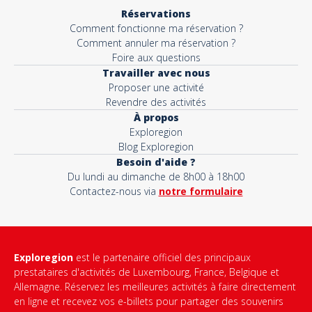
Réservations
Comment fonctionne ma réservation ?
Comment annuler ma réservation ?
Foire aux questions
Travailler avec nous
Proposer une activité
Revendre des activités
À propos
Exploregion
Blog Exploregion
Besoin d'aide ?
Du lundi au dimanche de 8h00 à 18h00
Contactez-nous via
notre formulaire
Exploregion
est le partenaire officiel des principaux
prestataires d'activités de Luxembourg, France, Belgique et
Allemagne. Réservez les meilleures activités à faire directement
en ligne et recevez vos e-billets pour partager des souvenirs