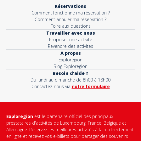
Réservations
Comment fonctionne ma réservation ?
Comment annuler ma réservation ?
Foire aux questions
Travailler avec nous
Proposer une activité
Revendre des activités
À propos
Exploregion
Blog Exploregion
Besoin d'aide ?
Du lundi au dimanche de 8h00 à 18h00
Contactez-nous via
notre formulaire
Exploregion
est le partenaire officiel des principaux
prestataires d'activités de Luxembourg, France, Belgique et
Allemagne. Réservez les meilleures activités à faire directement
en ligne et recevez vos e-billets pour partager des souvenirs