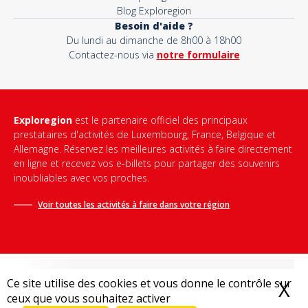
Blog Exploregion
Besoin d'aide ?
Du lundi au dimanche de 8h00 à 18h00
Contactez-nous via
notre formulaire
Exploregion
est le partenaire officiel des principaux
prestataires d'activités de Luxembourg, France, Belgique et
Allemagne. Réservez les meilleures activités à faire directement
en ligne et recevez vos e-billets pour partager des souvenirs
inoubliables avec vos proches.
Voir toutes les activités à faire dans votre région
Ce site utilise des cookies et vous donne le contrôle sur
X
M
ceux que vous souhaitez activer
Conditions générales de vente
-
Politique de confidentialité
-