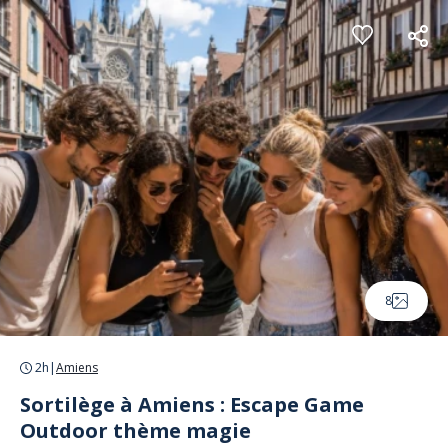
Panneau de gestion des cookies
8
2h
|
Amiens
Sortilège à Amiens : Escape Game
Outdoor thème magie