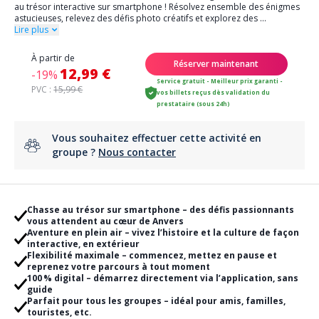
au trésor interactive sur smartphone ! Résolvez ensemble des énigmes
astucieuses, relevez des défis photo créatifs et explorez des
...
Lire plus
À partir de
Réserver maintenant
12,99 €
-19%
Service gratuit - Meilleur prix garanti -
PVC :
15,99 €
vos billets reçus dès validation du
prestataire (sous 24h)
Vous souhaitez effectuer cette activité en
groupe ?
Nous contacter
Chasse au trésor sur smartphone – des défis passionnants
vous attendent au cœur de Anvers
Aventure en plein air – vivez l’histoire et la culture de façon
interactive, en extérieur
Flexibilité maximale – commencez, mettez en pause et
reprenez votre parcours à tout moment
100 % digital – démarrez directement via l’application, sans
guide
Parfait pour tous les groupes – idéal pour amis, familles,
touristes, etc.