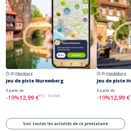
explorez la ville comme jamais auparavant.
À prendre sur soi
Chaque participant a besoin de son propre smartphone avec internet
mobile (env. 50–100 Mo de données), GPS, appareil photo et batterie
chargée
Informations importantes
Adresse
la visite se fait entièrement à pied (environ 3–4 km de parcours)
Stadhuis Antwerpen, Grote Markt, Antwerpen Antwerp, Belgien
le nombre d’équipes est choisi dans l’application après le
Point de départ recommandé
lancement du jeu
Langues parlées
Allemand, Anglais, Français, Néerlandais
2h
|
Nürnberg
2h
|
Heidelberg
Jeu de piste Nuremberg
Jeu de piste 
À partir de
À partir de
PVC :
15,99 €
-19%
12,99 €
-19%
12,99 €
Voir toutes les activités de ce prestataire