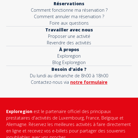
Réservations
Comment fonctionne ma réservation ?
Comment annuler ma réservation ?
Foire aux questions
Travailler avec nous
Proposer une activité
Revendre des activités
À propos
Exploregion
Blog Exploregion
Besoin d'aide ?
Du lundi au dimanche de 8h00 à 18h00
Contactez-nous via
notre formulaire
Exploregion
est le partenaire officiel des principaux
prestataires d'activités de Luxembourg, France, Belgique et
Allemagne. Réservez les meilleures activités à faire directement
en ligne et recevez vos e-billets pour partager des souvenirs
inoubliables avec vos proches.