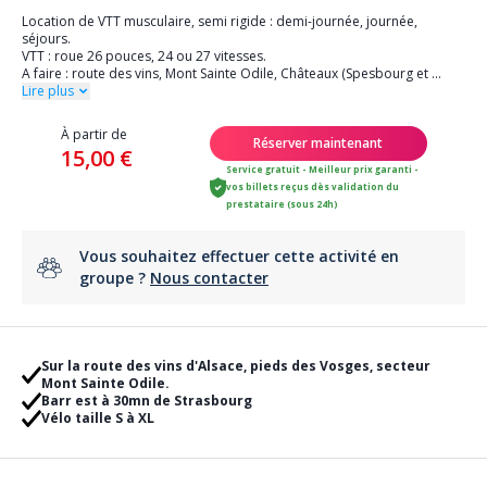
Location de VTT musculaire, semi rigide : demi-journée, journée,
séjours.
VTT : roue 26 pouces, 24 ou 27 vitesses.
A faire : route des vins, Mont Sainte Odile, Châteaux (Spesbourg et
...
Lire plus
À partir de
Réserver maintenant
15,00 €
Service gratuit - Meilleur prix garanti -
vos billets reçus dès validation du
prestataire (sous 24h)
Vous souhaitez effectuer cette activité en
groupe ?
Nous contacter
Sur la route des vins d'Alsace, pieds des Vosges, secteur
Mont Sainte Odile.
Barr est à 30mn de Strasbourg
Vélo taille S à XL