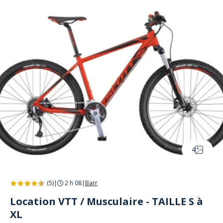
Panneau de gestion des cookies
4
(5)
|
2 h 08
|
Barr
Location VTT / Musculaire - TAILLE S à
XL