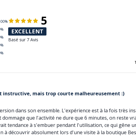
5
100%
0%
EXCELLENT
0%
Basé sur 7 Avis
0%
0%
et instructive, mais trop courte malheureusement :)
rsion dans son ensemble. L'expérience est à la fois très inso
'est dommage que l'activité ne dure que 6 minutes, on reste vr
it tendance à s'embuer pendant l'utilisation, ce qui gêne un 
on à découvrir absolument lors d'une visite à la boutique Be