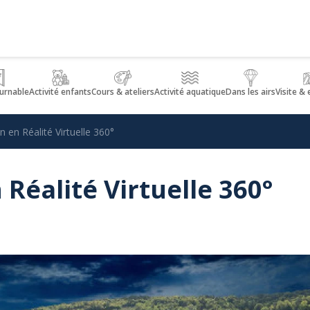
urnable
Activité enfants
Cours & ateliers
Activité aquatique
Dans les airs
Visite &
 en Réalité Virtuelle 360°
Réalité Virtuelle 360°