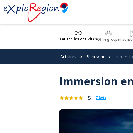
Panneau de gestion des cookies
Toutes les activités
Offre groupe
Inconto
Activités
Bennwihr
Immersion
Immersion en 
5
7 Avis