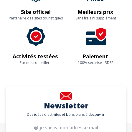
conduite) : Descendre du Segway. Mais il ne faut pas attendre
longtemps avant le prochain tour en Segway. Nous proposons par
exemple aussi des tours passionnants à Cologne. Tour en Segway à
Site officiel
Meilleurs prix
BonnVous ne trouvez pas la date souhaitée ? Nous vous proposons
Partenaire des sites touristiques
Sans frais ni supplément
volontiers la date de votre choix pour les groupes et les tours
d'entreprise.
Activités testées
Paiement
Par nos conseillers
100% sécurisé - 3DS2
Newsletter
Des idées d'activités et bons plans à découvrir.