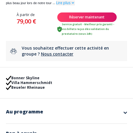
...
Lire plus
plus beau jour lors de notre tour
À partir de
Réserver maintenant
79,00 €
Service gratuit - Meilleur prix garanti -
vos billets reçus dès validation du
prestataire (sous 24h)
Vous souhaitez effectuer cette activité en
groupe ?
Nous contacter
Bonner Skyline
Villa Hammerschmidt
Beueler Rheinaue
Au programme
L'ancienne capitale fédérale et actuelle ville fédérale de Bonn se montre
sous son plus beau jour lors de notre tour en Segway de deux heures.
Nous explorerons ensemble la plaine alluviale du Rhin - une zone de