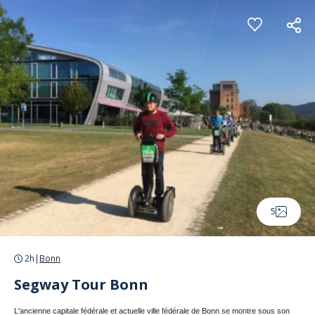
Panneau de gestion des cookies
5
2h
|
Bonn
Segway Tour Bonn
L'ancienne capitale fédérale et actuelle ville fédérale de Bonn se montre sous son