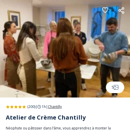
Panneau de gestion des cookies
5
(200)
|
1h
|
Chantilly
Atelier de Crème Chantilly
Néophyte ou pâtissier dans l’âme, vous apprendrez à monter la