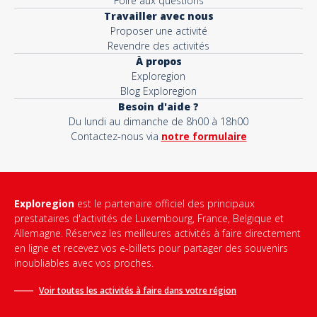
Foire aux questions
Travailler avec nous
Proposer une activité
Revendre des activités
À propos
Exploregion
Blog Exploregion
Besoin d'aide ?
Du lundi au dimanche de 8h00 à 18h00
Contactez-nous via
notre formulaire
Exploregion
est le partenaire officiel des principaux
prestataires d'activités de Luxembourg, France, Belgique et
Allemagne. Réservez les meilleures activités à faire directement
en ligne et recevez vos e-billets pour partager des souvenirs
inoubliables avec vos proches.
Voir toutes les activités à faire dans votre région