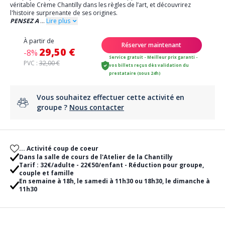
véritable Crème Chantilly dans les règles de l’art, et découvrirez
l'histoire surprenante de ses origines.
PENSEZ A
...
Lire plus
À partir de
Réserver maintenant
29,50 €
-8%
Service gratuit - Meilleur prix garanti -
PVC :
32,00 €
vos billets reçus dès validation du
prestataire (sous 24h)
Vous souhaitez effectuer cette activité en
groupe ?
Nous contacter
... Activité coup de coeur
Dans la salle de cours de l'Atelier de la Chantilly
Tarif : 32€/adulte - 22€50/enfant - Réduction pour groupe,
couple et famille
En semaine à 18h, le samedi à 11h30 ou 18h30, le dimanche à
11h30