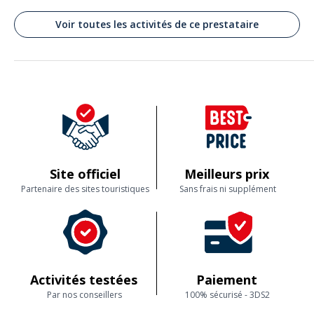
FAMILIERS AUX TRAVAUX DE CUISINE
Voir toutes les activités de ce prestataire
Commenté le 16/07/2026
Cela a été intéressant aussi bien pour les enfants que pour les adultes.
Approche très pédagogique Oui j e recommanderai cette activité à
d'autres personnes
Lire les avis clients
Site officiel
Meilleurs prix
Partenaire des sites touristiques
Sans frais ni supplément
Activités testées
Paiement
Par nos conseillers
100% sécurisé - 3DS2