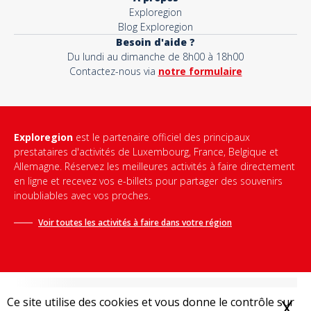
Exploregion
Blog Exploregion
Besoin d'aide ?
Du lundi au dimanche de 8h00 à 18h00
Contactez-nous via
notre formulaire
Exploregion
est le partenaire officiel des principaux
prestataires d'activités de Luxembourg, France, Belgique et
Allemagne. Réservez les meilleures activités à faire directement
en ligne et recevez vos e-billets pour partager des souvenirs
inoubliables avec vos proches.
Voir toutes les activités à faire dans votre région
Ce site utilise des cookies et vous donne le contrôle sur
X
M