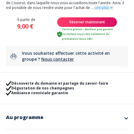
de Couvrot, dans laquelle nous vous accueillons toute l'année. Ainsi, il
est possible de nous rendre visite pour l'achat de
...
Lire plus
À partir de
Réserver maintenant
9,00 €
Service gratuit - Meilleur prix garanti -
vos billets reçus dès validation du
prestataire (sous 24h)
Vous souhaitez effectuer cette activité en
groupe ?
Nous contacter
Découverte du domaine et partage du savoir-faire
Dégustation de nos champagnes
Ambiance conviviale garantie
Au programme
Nous vous présenterons nos champagnes ainsi que tout le processus
de fabrication, puisque nous produisons nos cuvées sur place et