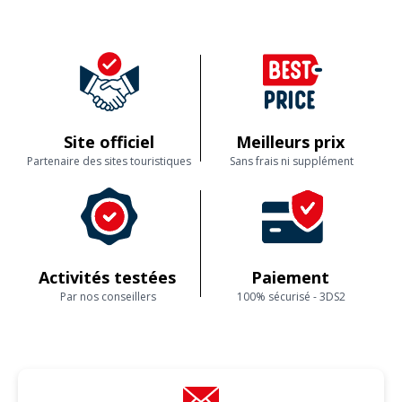
fils !
Commenté le 07/05/2025
Accueil très agréable, avec une explication détaillée de la production de
champagne. On termine la visite du domaine / explication par une
sympatique dégustation des différents champagne Bourcier et fils (tous
très bon) ! Je recommande cette activité si vous passez dans le coins ça
vaut le détour !
Site officiel
Meilleurs prix
Partenaire des sites touristiques
Sans frais ni supplément
Lire les avis clients
Activités testées
Paiement
Par nos conseillers
100% sécurisé - 3DS2