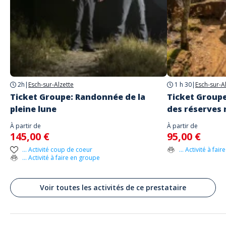
Adresse
Naturschutzzentrum Ellergronn
Centre nature et forêt Ellergronn, Rue Jean-Pierre Bausch, Esch/Alzette,
Luxembourg
Esch-sur-Alzette
Parking
Parking sur place
2h
|
Esch-sur-Alzette
1 h 30
|
Esch-sur-A
Transport
Ticket Groupe: Randonnée de la
Ticket Group
Bus: Esch/Alzette, Place Pierre Ponath
pleine lune
des réserves 
Rendez-vous sur le Parking du "Ellergronn"
À partir de
À partir de
145,00 €
95,00 €
... Activité coup de coeur
... Activité à fai
... Activité à faire en groupe
Voir toutes les activités de ce prestataire