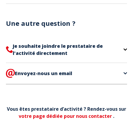
Vous pouvez utiliser votre téléphone pour présenter
Notre site est un site e-commerce acceptant
votre billet.
uniquement les paiements en carte bancaire.
Une autre question ?
Je souhaite joindre le prestataire de
l'activité directement
Le contact de votre prestataire d’activité se
trouve directement sur votre billet,
Envoyez-nous un email
en bas de page
dans la partie contact.
Votre téléphone*
Vous êtes prestataire d’activité ? Rendez-vous sur
Votre email*
votre page dédiée pour nous contacter
.