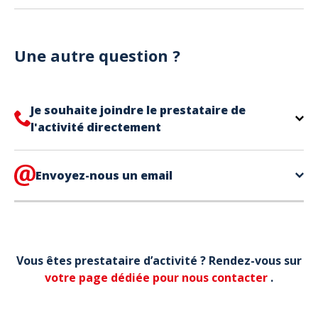
Vous pouvez utiliser votre téléphone pour présenter
Notre site est un site e-commerce acceptant
votre billet.
uniquement les paiements en carte bancaire.
Une autre question ?
Je souhaite joindre le prestataire de
l'activité directement
Le contact de votre prestataire d’activité se
trouve directement sur votre billet,
Envoyez-nous un email
en bas de page
dans la partie contact.
Votre téléphone*
Vous êtes prestataire d’activité ? Rendez-vous sur
Votre email*
votre page dédiée pour nous contacter
.