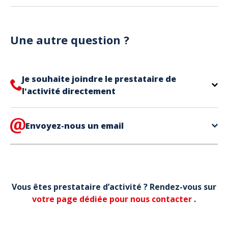
Vous pouvez utiliser votre téléphone pour présenter
Notre site est un site e-commerce acceptant
votre billet.
uniquement les paiements en carte bancaire.
Une autre question ?
Je souhaite joindre le prestataire de
l'activité directement
Le contact de votre prestataire d’activité se
trouve directement sur votre billet,
Envoyez-nous un email
en bas de page
dans la partie contact.
Votre téléphone*
Vous êtes prestataire d’activité ? Rendez-vous sur
Votre email*
votre page dédiée pour nous contacter
.