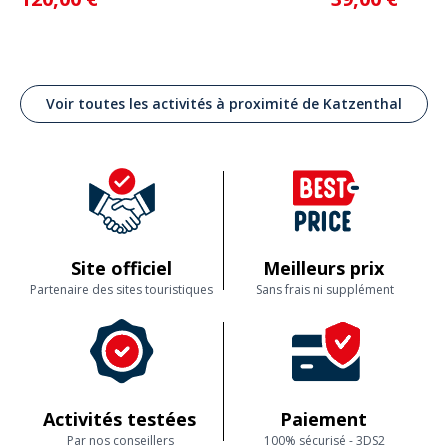
20 € par adolescent et 15 € par enfant supplémentaires, tarif
préférentiel de 100 € jusqu' 4 participants selon la disponibilité de
notre guide référent.
➤ Pour les groupes, nous proposons une gratuité pour 10 participants
payants.
Voir toutes les activités à proximité de Katzenthal
Site officiel
Meilleurs prix
Partenaire des sites touristiques
Sans frais ni supplément
Activités testées
Paiement
Par nos conseillers
100% sécurisé - 3DS2