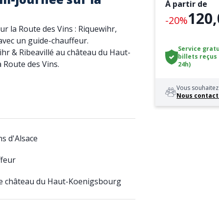
À partir de
120,
-20%
r la Route des Vins : Riquewihr,
avec un guide-chauffeur.
Service gratu
hr & Ribeavillé au château du Haut-
billets reçus
a Route des Vins.
24h)
Vous souhaitez 
Nous contact
ns d'Alsace
ffeur
 le château du Haut-Koenigsbourg