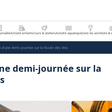
urnable
Activité enfants
Cours & ateliers
Activité aquatique
Dans les airs
Visite &
n d'une demi-journée sur la Route des Vins
ne demi-journée sur la
s