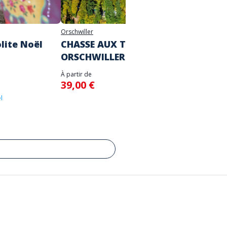
Orschwiller
Ribeauvill
olite Noël
CHASSE AUX TRÉSORS
CHASS
ORSCHWILLER (À PIED)
RIBEA
À partir de
À partir d
39,00 €
39,00
l