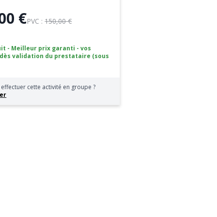
00 €
PVC :
150,00 €
it - Meilleur prix garanti - vos
 dès validation du prestataire (sous
effectuer cette activité en groupe ?
er