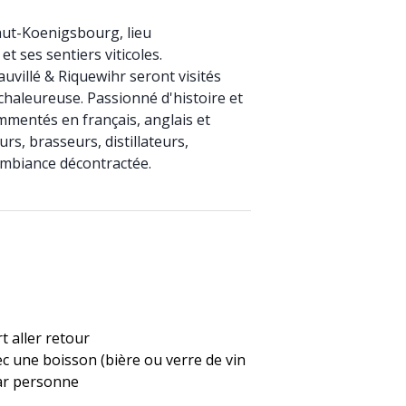
aut-Koenigsbourg, lieu
t ses sentiers viticoles.
auvillé & Riquewihr seront visités
chaleureuse. Passionné d'histoire et
mmentés en français, anglais et
rs, brasseurs, distillateurs,
ambiance décontractée.
t aller retour
vec une boisson (bière ou verre de vin
par personne