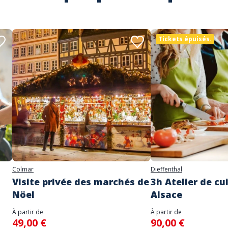
Tickets épuisés.
Colmar
Dieffenthal
Visite privée des marchés de
3h Atelier de cu
Nöel
Alsace
À partir de
À partir de
49,00 €
90,00 €