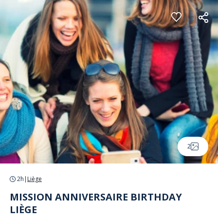
Panneau de gestion des cookies
2
2h
|
Liège
MISSION ANNIVERSAIRE BIRTHDAY
LIÈGE