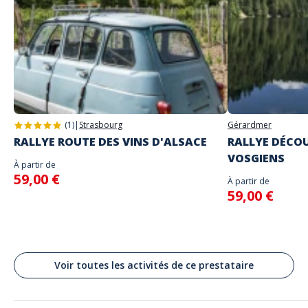
Le lieu de départ sera précisé avec envoi des instructions de jeu
N'entrez les identifiants communiqués que lorsque vous serez sur place
et prêts à commencer le jeu car la partie commencera
Adresse
Langues parlées
Stand alone activity
Anglais, Français
Place Saint Lambert, Liège, Belgique
(1)
|
Strasbourg
Gérardmer
RALLYE ROUTE DES VINS D'ALSACE
RALLYE DÉCOU
VOSGIENS
À partir de
59,00 €
À partir de
59,00 €
Voir toutes les activités de ce prestataire