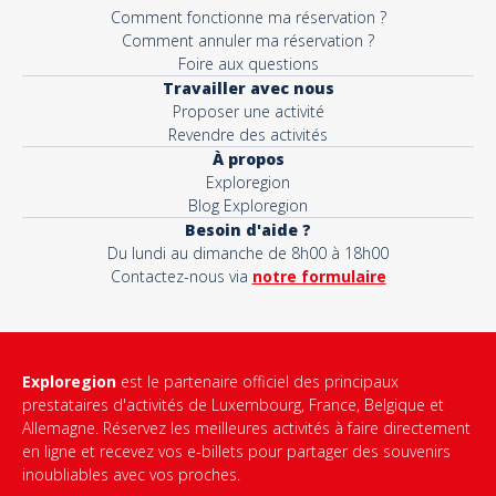
Comment fonctionne ma réservation ?
Comment annuler ma réservation ?
Foire aux questions
Travailler avec nous
Proposer une activité
Revendre des activités
À propos
Exploregion
Blog Exploregion
Besoin d'aide ?
Du lundi au dimanche de 8h00 à 18h00
Contactez-nous via
notre formulaire
Exploregion
est le partenaire officiel des principaux
prestataires d'activités de Luxembourg, France, Belgique et
Allemagne. Réservez les meilleures activités à faire directement
en ligne et recevez vos e-billets pour partager des souvenirs
inoubliables avec vos proches.