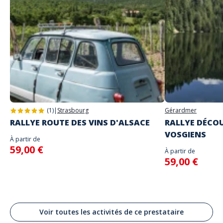
Langues parlées
Anglais, Français
Adresse
Insolit'PROD
Place Charles III, Nancy, France
Le jeu se joue avec la ville comme terrain de jeu (départ au centre ville -
ci-dessous).
(1)
|
Strasbourg
Gérardmer
RALLYE ROUTE DES VINS D'ALSACE
RALLYE DÉCOU
VOSGIENS
À partir de
59,00 €
À partir de
59,00 €
Voir toutes les activités de ce prestataire