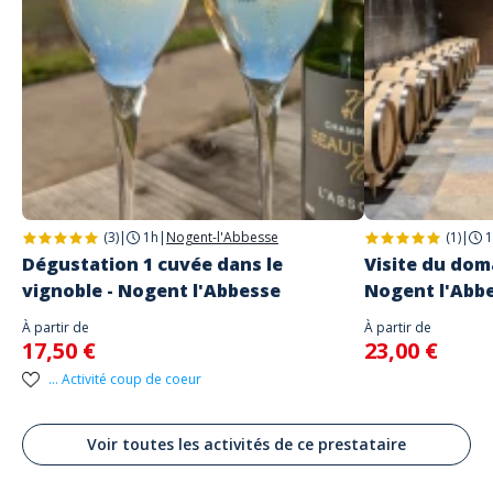
Adresse
Champagne Beaudouin Nirel
220 Rue de Derrière l'Abbaye, Nogent-l'Abbesse, France
Parking
2
(3)
|
1h
|
Nogent-l'Abbesse
(1)
|
1
Dégustation 1 cuvée dans le
Visite du doma
vignoble - Nogent l'Abbesse
Nogent l'Abb
À partir de
À partir de
17,50 €
23,00 €
... Activité coup de coeur
Voir toutes les activités de ce prestataire