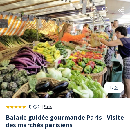
Panneau de gestion des cookies
13
(1)
|
2h
|
Paris
Balade guidée gourmande Paris - Visite
des marchés parisiens