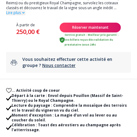
Reims) ou du prestigieux Royal Champagne, survolez les coteaux
classés et découvrez le travail de la vigne sous un angle inédit
...
Lire plus
À partir de
Réserver maintenant
250,00 €
Service gratuit - Meilleur prix garanti -
vos billets reçus dès validation du
prestataire (sous 24h)
Vous souhaitez effectuer cette activité en
groupe ?
Nous contacter
... Activité coup de coeur
Départ à la carte : Envol depuis Pouillon (Massif de Saint-
Thierry) ou le Royal Champagne.
Lecture du paysage : Comprendre la mosaïque des terroirs
et le travail du vigneron vu du ciel.
Moment d'exception : La magie d'un vol au lever ou au
coucher du soleil.
Célébration : Toast des aérostiers au champagne après
l'atterrissage.