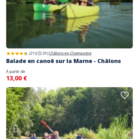
(21)
|
2h
|
Châlons-en-Champagne
Balade en canoë sur la Marne - Châlons
À partir de
13,00 €