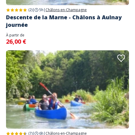
(2)
|
5h
|
Châlons-en-Champagne
Descente de la Marne - Châlons à Aulnay
journée
À partir de
26,00 €
(7)
|
6h
|
Châlons-en-Champagne