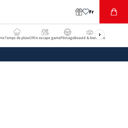
Fr
sme
Temps de pluie
Offre escape game
Pilotage
Beauté & bien-être
Gastronomie