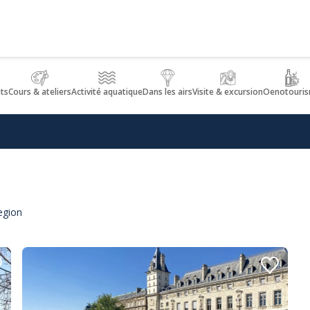
nts
Cours & ateliers
Activité aquatique
Dans les airs
Visite & excursion
Oenotouri
egion