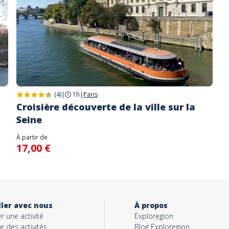
(4)
|
1h
|
Paris
Croisière découverte de la ville sur la
Seine
À partir de
17,00 €
ller avec nous
À propos
 une activité
Exploregion
e des activités
Blog Exploregion