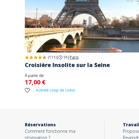
(111)
|
1h
|
Paris
Croisière Insolite sur la Seine
À partir de
17,00 €
... Activité coup de coeur
Réservations
Travai
Comment fonctionne ma
Proposer
réservation ?
Revendr