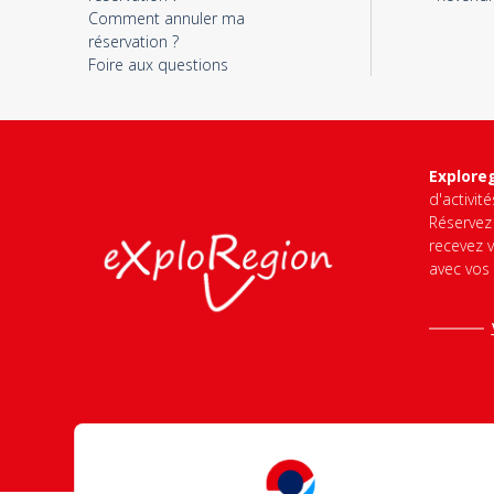
Comment annuler ma
réservation ?
Foire aux questions
Explore
d'activit
Réservez 
recevez v
avec vos