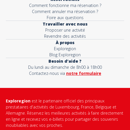
Comment fonctionne ma réservation ?
Comment annuler ma réservation ?
Foire aux questions
Travailler avec nous
Proposer une activité
Revendre des activités
À propos
Exploregion
Blog Exploregion
Besoin d'aide ?
Du lundi au dimanche de 8h00 à 18h00
Contactez-nous via
notre formulaire
Exploregion
est le partenaire officiel des principaux
prestataires d'activités de Luxembourg, France, Belgique et
Allemagne. Réservez les meilleures activités à faire directement
en ligne et recevez vos e-billets pour partager des souvenirs
inoubliables avec vos proches.