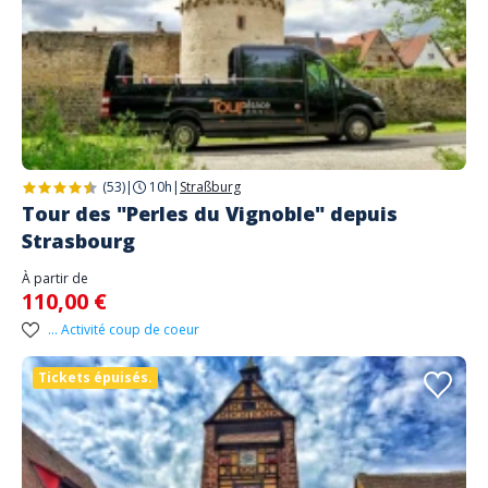
(53)
|
10h
|
Straßburg
Tour des "Perles du Vignoble" depuis
Strasbourg
À partir de
110,00 €
... Activité coup de coeur
Tickets épuisés.