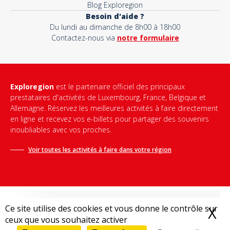
Blog Exploregion
Besoin d'aide ?
Du lundi au dimanche de 8h00 à 18h00
Contactez-nous via
notre formulaire
Exploregion
est le partenaire officiel des principaux
prestataires d'activités de Luxembourg, France, Belgique et
Allemagne. Réservez les meilleures activités à faire directement
en ligne et recevez vos e-billets pour partager des souvenirs
inoubliables avec vos proches.
Voir toutes les activités à faire dans votre région
Ce site utilise des cookies et vous donne le contrôle sur
X
M
ceux que vous souhaitez activer
Conditions générales de vente
-
Politique de confidentialité
-