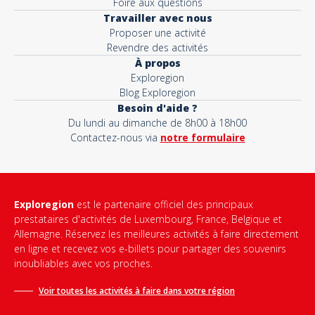
Foire aux questions
Travailler avec nous
Proposer une activité
Revendre des activités
À propos
Exploregion
Blog Exploregion
Besoin d'aide ?
Du lundi au dimanche de 8h00 à 18h00
Contactez-nous via
notre formulaire
Exploregion
est le partenaire officiel des principaux
prestataires d'activités de Luxembourg, France, Belgique et
Allemagne. Réservez les meilleures activités à faire directement
en ligne et recevez vos e-billets pour partager des souvenirs
inoubliables avec vos proches.
Voir toutes les activités à faire dans votre région